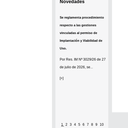
Novedades
Se reglamenta procedimiento
respecto a las gestiones
vinculadas al permiso de
Implantación y Viabilidad de
Uso.
Por
Res. IM Nº 3029/26
de 27
de julio de 2026, se...
[+]
1
2
3
4
5
6
7
8
9
10