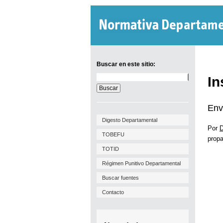
Buscar en este sitio:
Buscar
In
en
este
sitio:
Env
Digesto Departamental
Por
D
TOBEFU
propa
TOTID
Régimen Punitivo Departamental
Buscar fuentes
Contacto