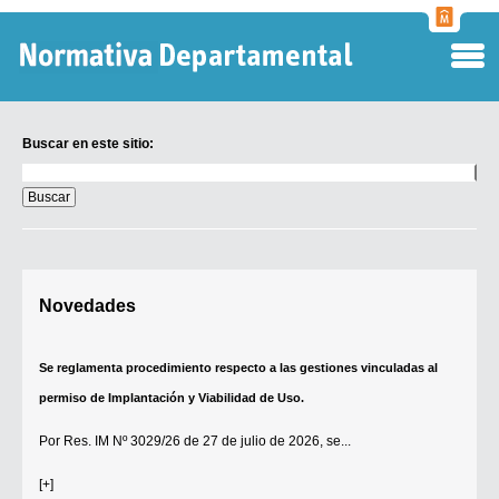
Normati
Departa
Buscar en este sitio:
Buscar
en
este
sitio:
Digesto Departamental
Novedades
TOBEFU
TOTID
Se reglamenta procedimiento respecto a las gestiones vinculadas al
Régimen Punitivo Departamental
permiso de Implantación y Viabilidad de Uso.
Buscar fuentes
Por
Res. IM Nº 3029/26
de 27 de julio de 2026, se...
Contacto
[+]