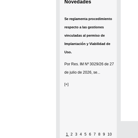
Novedades
Se reglamenta procedimiento
respecto a las gestiones
vinculadas al permiso de
Implantación y Viabilidad de
Uso.
Por
Res. IM Nº 3029/26
de 27
de julio de 2026, se...
[+]
1
2
3
4
5
6
7
8
9
10