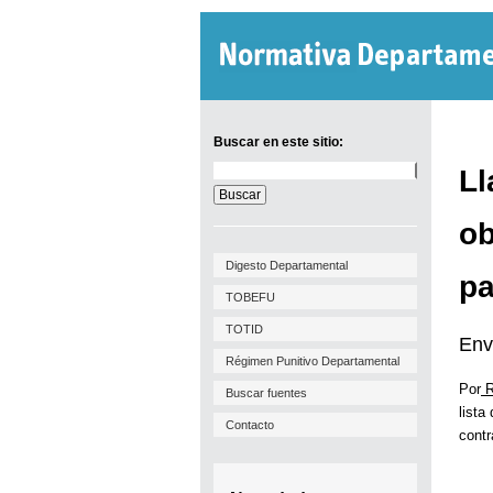
Buscar en este sitio:
Buscar
Ll
en
este
sitio:
ob
Digesto Departamental
pa
TOBEFU
TOTID
Env
Régimen Punitivo Departamental
Por
R
Buscar fuentes
lista
Contacto
contr