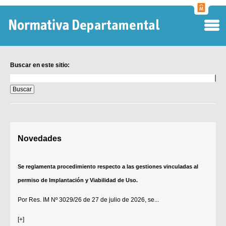
Normati
Departa
Buscar en este sitio:
Buscar
en
este
sitio:
Digesto Departamental
Novedades
TOBEFU
TOTID
Se reglamenta procedimiento respecto a las gestiones vinculadas al
Régimen Punitivo Departamental
permiso de Implantación y Viabilidad de Uso.
Buscar fuentes
Por
Res. IM Nº 3029/26
de 27 de julio de 2026, se...
Contacto
[+]