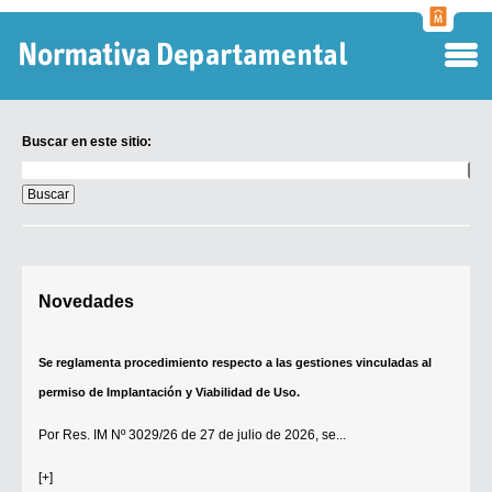
Normati
Departa
Buscar en este sitio:
Buscar
en
este
sitio:
Digesto Departamental
Novedades
TOBEFU
TOTID
Se reglamenta procedimiento respecto a las gestiones vinculadas al
Régimen Punitivo Departamental
permiso de Implantación y Viabilidad de Uso.
Buscar fuentes
Por
Res. IM Nº 3029/26
de 27 de julio de 2026, se...
Contacto
[+]