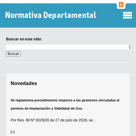
Normati
Departa
Buscar en este sitio:
Buscar
en
este
sitio:
Digesto Departamental
Novedades
TOBEFU
TOTID
Se reglamenta procedimiento respecto a las gestiones vinculadas al
Régimen Punitivo Departamental
permiso de Implantación y Viabilidad de Uso.
Buscar fuentes
Por
Res. IM Nº 3029/26
de 27 de julio de 2026, se...
Contacto
[+]