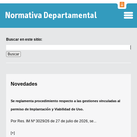
Normati
Departa
Buscar en este sitio:
Buscar
en
este
sitio:
Digesto Departamental
Novedades
TOBEFU
TOTID
Se reglamenta procedimiento respecto a las gestiones vinculadas al
Régimen Punitivo Departamental
permiso de Implantación y Viabilidad de Uso.
Buscar fuentes
Por
Res. IM Nº 3029/26
de 27 de julio de 2026, se...
Contacto
[+]