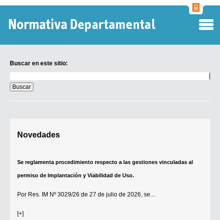
Normati
Departa
Buscar en este sitio:
Buscar
en
este
sitio:
Digesto Departamental
Novedades
TOBEFU
TOTID
Se reglamenta procedimiento respecto a las gestiones vinculadas al
Régimen Punitivo Departamental
permiso de Implantación y Viabilidad de Uso.
Buscar fuentes
Por
Res. IM Nº 3029/26
de 27 de julio de 2026, se...
Contacto
[+]