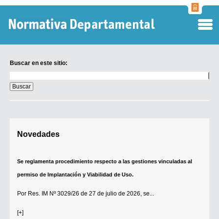
Normati
Departa
Buscar en este sitio:
Buscar
en
este
sitio:
Digesto Departamental
Novedades
TOBEFU
TOTID
Se reglamenta procedimiento respecto a las gestiones vinculadas al
Régimen Punitivo Departamental
permiso de Implantación y Viabilidad de Uso.
Buscar fuentes
Por
Res. IM Nº 3029/26
de 27 de julio de 2026, se...
Contacto
[+]