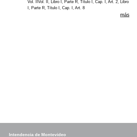
Vol. IIVol. II, Libro I, Parte R, Título I, Cap. I, Art. 2, Libro
I, Parte R, Título I, Cap. I, Art. 8
más
Intendencia de Montevideo