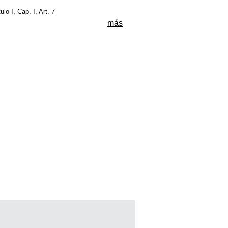
tulo I, Cap. I, Art. 7
más