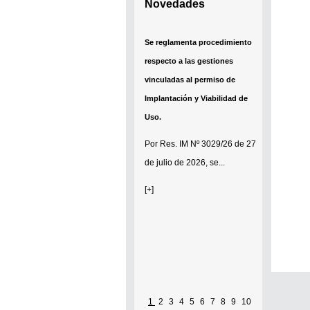
Novedades
Se reglamenta procedimiento
respecto a las gestiones
vinculadas al permiso de
Implantación y Viabilidad de
Uso.
Por
Res. IM Nº 3029/26
de 27
de julio de 2026, se...
[+]
1
2
3
4
5
6
7
8
9
10