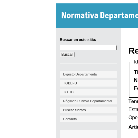
Buscar en este sitio:
Buscar
Re
en
este
I
sitio:
T
Digesto Departamental
N
TOBEFU
F
TOTID
Tem
Régimen Punitivo Departamental
Estr
Buscar fuentes
Oper
Contacto
Artí