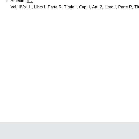
Articulo:
R.7
Vol. IIVol. II, Libro I, Parte R, Título I, Cap. I, Art. 2, Libro I, Parte R, Tí