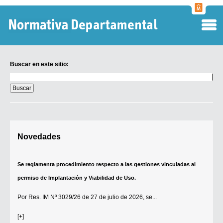
Normati
Departa
Buscar en este sitio:
Buscar
en
este
sitio:
Digesto Departamental
Novedades
TOBEFU
TOTID
Se reglamenta procedimiento respecto a las gestiones vinculadas al
Régimen Punitivo Departamental
permiso de Implantación y Viabilidad de Uso.
Buscar fuentes
Por
Res. IM Nº 3029/26
de 27 de julio de 2026, se...
Contacto
[+]