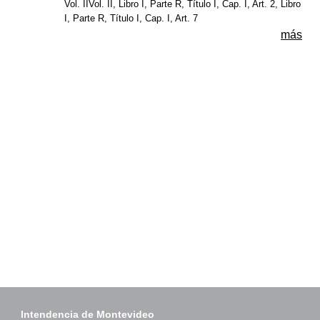
Vol. IIVol. II, Libro I, Parte R, Título I, Cap. I, Art. 2, Libro
I, Parte R, Título I, Cap. I, Art. 7
más
Intendencia de Montevideo