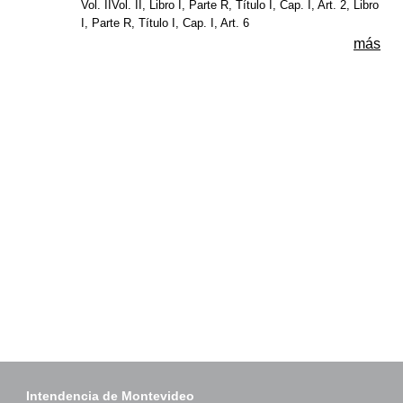
Vol. IIVol. II, Libro I, Parte R, Título I, Cap. I, Art. 2, Libro
I, Parte R, Título I, Cap. I, Art. 6
más
Intendencia de Montevideo