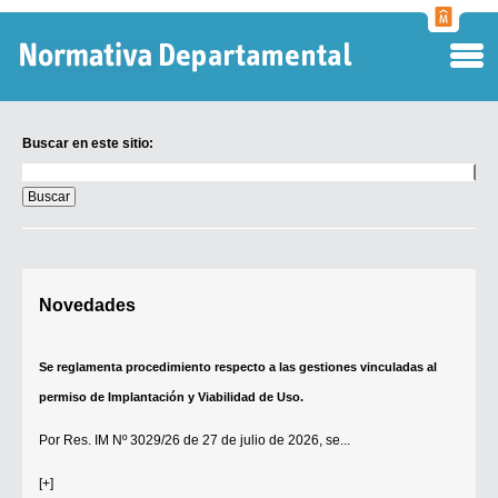
Normati
Departa
Buscar en este sitio:
Buscar
en
este
sitio:
Digesto Departamental
Novedades
TOBEFU
TOTID
Se reglamenta procedimiento respecto a las gestiones vinculadas al
Régimen Punitivo Departamental
permiso de Implantación y Viabilidad de Uso.
Buscar fuentes
Por
Res. IM Nº 3029/26
de 27 de julio de 2026, se...
Contacto
[+]