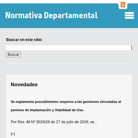
Normati
Departa
Buscar en este sitio:
Buscar
en
este
sitio:
Digesto Departamental
Novedades
TOBEFU
TOTID
Se reglamenta procedimiento respecto a las gestiones vinculadas al
Régimen Punitivo Departamental
permiso de Implantación y Viabilidad de Uso.
Buscar fuentes
Por
Res. IM Nº 3029/26
de 27 de julio de 2026, se...
Contacto
[+]