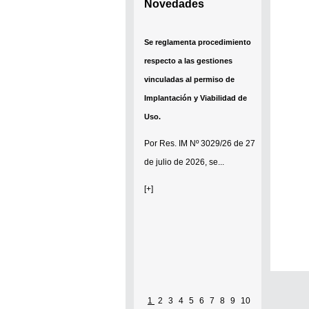
Novedades
Se reglamenta procedimiento
respecto a las gestiones
vinculadas al permiso de
Implantación y Viabilidad de
Uso.
Por
Res. IM Nº 3029/26
de 27
de julio de 2026, se...
[+]
1
2
3
4
5
6
7
8
9
10