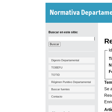
Buscar en este sitio:
Buscar
Re
en
este
I
sitio:
T
Digesto Departamental
N
TOBEFU
F
TOTID
Tem
Régimen Punitivo Departamental
Se a
Buscar fuentes
Reso
Contacto
Enri
Artí