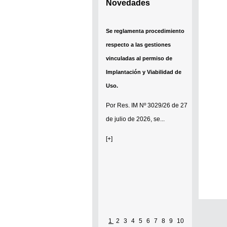
Novedades
Se reglamenta procedimiento
respecto a las gestiones
vinculadas al permiso de
Implantación y Viabilidad de
Uso.
Por
Res. IM Nº 3029/26
de 27
de julio de 2026, se...
[+]
1
2
3
4
5
6
7
8
9
10