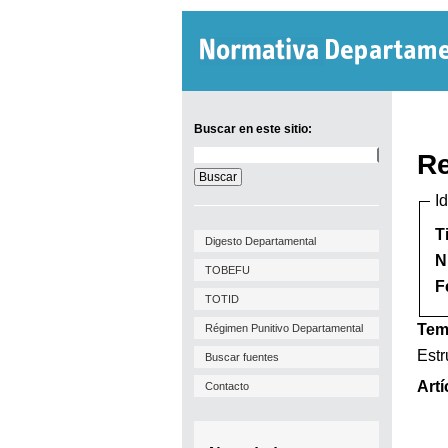
Buscar en este sitio:
Buscar
Re
en
este
I
sitio:
T
Digesto Departamental
N
TOBEFU
F
TOTID
Tem
Régimen Punitivo Departamental
Estr
Buscar fuentes
Artí
Contacto