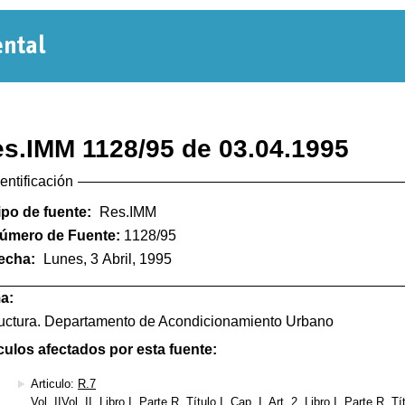
Normativa
Departamental
s.IMM 1128/95 de 03.04.1995
dentificación
ipo de fuente:
Res.IMM
úmero de Fuente:
1128/95
echa:
Lunes, 3 Abril, 1995
a:
uctura. Departamento de Acondicionamiento Urbano
culos afectados por esta fuente:
Articulo:
R.7
Vol. IIVol. II, Libro I, Parte R, Título I, Cap. I, Art. 2, Libro I, Parte R, Tí