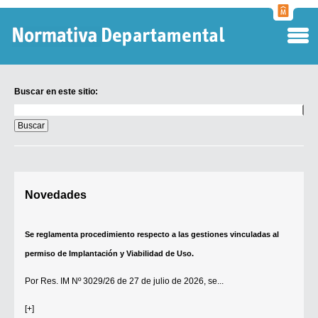
Normati
Departa
Buscar en este sitio:
Buscar
en
este
sitio:
Digesto Departamental
Novedades
TOBEFU
TOTID
Se reglamenta procedimiento respecto a las gestiones vinculadas al
Régimen Punitivo Departamental
permiso de Implantación y Viabilidad de Uso.
Buscar fuentes
Por
Res. IM Nº 3029/26
de 27 de julio de 2026, se...
Contacto
[+]