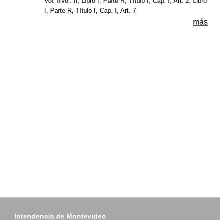
Vol. IIVol. II, Libro I, Parte R, Título I, Cap. I, Art. 2, Libro
I, Parte R, Título I, Cap. I, Art. 7
más
Intendencia de Montevideo