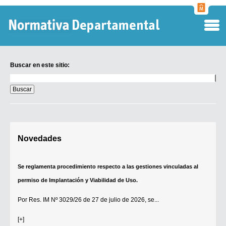
Normati
Departa
Buscar en este sitio:
Buscar
en
este
sitio:
Digesto Departamental
Novedades
TOBEFU
TOTID
Se reglamenta procedimiento respecto a las gestiones vinculadas al
Régimen Punitivo Departamental
permiso de Implantación y Viabilidad de Uso.
Buscar fuentes
Por
Res. IM Nº 3029/26
de 27 de julio de 2026, se...
Contacto
[+]