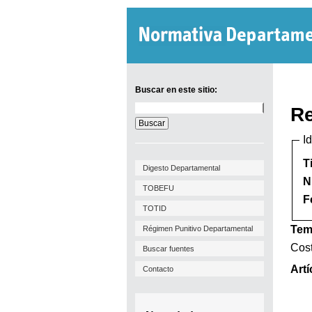
Buscar en este sitio:
Buscar
Re
en
este
I
sitio:
T
Digesto Departamental
N
TOBEFU
F
TOTID
Tem
Régimen Punitivo Departamental
Cost
Buscar fuentes
Artí
Contacto