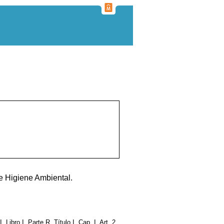
de Higiene Ambiental.
, Libro I, Parte R, Título I, Cap. I, Art. 2,