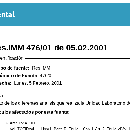
Normativa
Departamental
s.IMM 476/01 de 05.02.2001
dentificación
ipo de fuente:
Res.IMM
úmero de Fuente:
476/01
echa:
Lunes, 5 Febrero, 2001
a:
o de los diferentes análisis que realiza la Unidad Laboratorio 
culos afectados por esta fuente:
Articulo:
A.310
Vol. TOTIDVol. II, Libro I, Parte R, Título I, Cap. I, Art. 2, Título VIVol. II