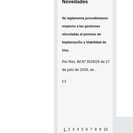
Novedades
Se reglamenta procedimiento
respecto a las gestiones
vinculadas al permiso de
Implantación y Viabilidad de
Uso.
Por
Res. IM Nº 3029/26
de 27
de julio de 2026, se...
[+]
1
2
3
4
5
6
7
8
9
10