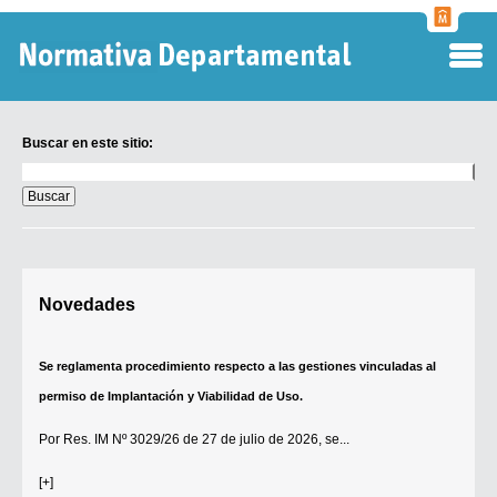
Normati
Departa
Buscar en este sitio:
Buscar
en
este
sitio:
Digesto Departamental
Novedades
TOBEFU
TOTID
Se reglamenta procedimiento respecto a las gestiones vinculadas al
Régimen Punitivo Departamental
permiso de Implantación y Viabilidad de Uso.
Buscar fuentes
Por
Res. IM Nº 3029/26
de 27 de julio de 2026, se...
Contacto
[+]