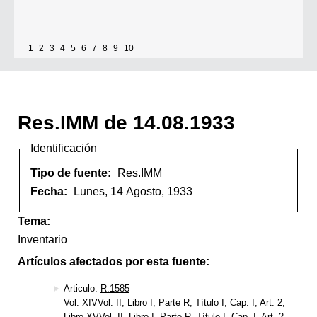
1
2
3
4
5
6
7
8
9
10
Res.IMM de 14.08.1933
Identificación
Tipo de fuente:
Res.IMM
Fecha:
Lunes, 14 Agosto, 1933
Tema:
Inventario
Artículos afectados por esta fuente:
Articulo:
R.1585
Vol. XIVVol. II, Libro I, Parte R, Título I, Cap. I, Art. 2,
Libro XVVol. II, Libro I, Parte R, Título I, Cap. I, Art. 2,