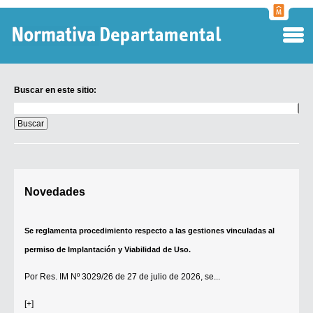
Normati
Departa
Buscar en este sitio:
Buscar
en
este
sitio:
Digesto Departamental
Novedades
TOBEFU
TOTID
Se reglamenta procedimiento respecto a las gestiones vinculadas al
Régimen Punitivo Departamental
permiso de Implantación y Viabilidad de Uso.
Buscar fuentes
Por
Res. IM Nº 3029/26
de 27 de julio de 2026, se...
Contacto
[+]