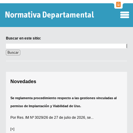
Normati
Departa
Buscar en este sitio:
Buscar
en
este
sitio:
Digesto Departamental
Novedades
TOBEFU
TOTID
Se reglamenta procedimiento respecto a las gestiones vinculadas al
Régimen Punitivo Departamental
permiso de Implantación y Viabilidad de Uso.
Buscar fuentes
Por
Res. IM Nº 3029/26
de 27 de julio de 2026, se...
Contacto
[+]