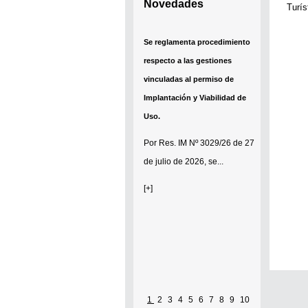
Novedades
Turís
Se reglamenta procedimiento
respecto a las gestiones
vinculadas al permiso de
Implantación y Viabilidad de
Uso.
Por
Res. IM Nº 3029/26
de 27
de julio de 2026, se...
[+]
1
2
3
4
5
6
7
8
9
10