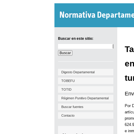
Buscar en este sitio:
Buscar
Ta
en
este
sitio:
en
Digesto Departamental
tu
TOBEFU
TOTID
Env
Régimen Punitivo Departamental
Por 
Buscar fuentes
artíc
Contacto
prom
624.9
e inm