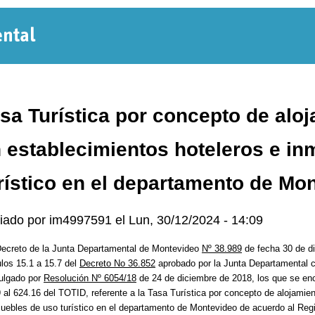
Normativa
Departamental
sa Turística por concepto de aloj
 establecimientos hoteleros e i
rístico en el departamento de Mo
iado por
im4997591
el
Lun, 30/12/2024 - 14:09
Decreto de la Junta Departamental de Montevideo
Nº 38.989
de fecha 30 de di
ulos 15.1 a 15.7 del
Decreto No 36.852
aprobado por la Junta Departamental c
ulgado por
Resolución Nº 6054/18
de 24 de diciembre de 2018, los que se enc
 al 624.16 del TOTID, referente a la Tasa Turística por concepto de alojamien
uebles de uso turístico en el departamento de Montevideo de acuerdo al Regi