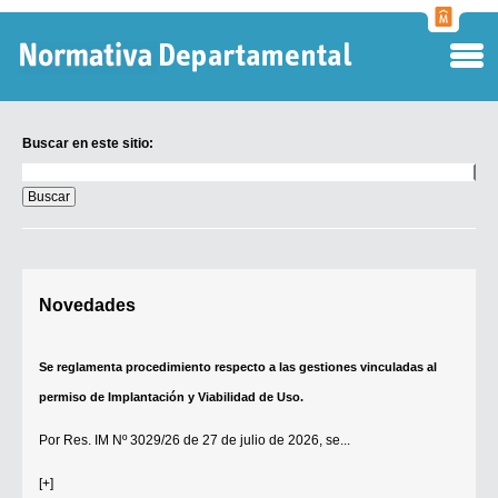
Normati
Departa
Buscar en este sitio:
Buscar
en
este
sitio:
Digesto Departamental
Novedades
TOBEFU
TOTID
Se reglamenta procedimiento respecto a las gestiones vinculadas al
Régimen Punitivo Departamental
permiso de Implantación y Viabilidad de Uso.
Buscar fuentes
Por
Res. IM Nº 3029/26
de 27 de julio de 2026, se...
Contacto
[+]