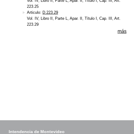
Vol. IV, Libro II, Parte L, Apar. II, Título I, Cap. III, Art.
223.25
Articulo:
D.223.29
Vol. IV, Libro II, Parte L, Apar. II, Título I, Cap. III, Art.
223.29
más
Intendencia de Montevideo