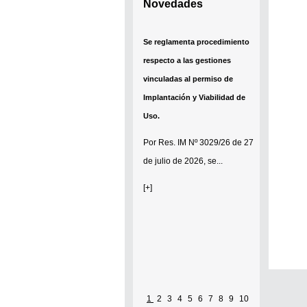
Novedades
Se reglamenta procedimiento
respecto a las gestiones
vinculadas al permiso de
Implantación y Viabilidad de
Uso.
Por
Res. IM Nº 3029/26
de 27
de julio de 2026, se...
[+]
1
2
3
4
5
6
7
8
9
10