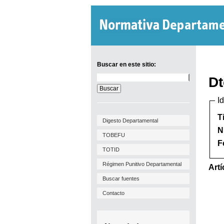
Buscar en este sitio:
Buscar
Dt
en
este
I
sitio:
T
Digesto Departamental
N
TOBEFU
F
TOTID
Régimen Punitivo Departamental
Artí
Buscar fuentes
Contacto