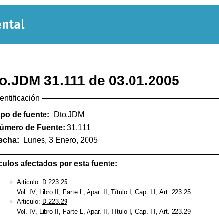
Normativa
Departamental
o.JDM 31.111 de 03.01.2005
dentificación
ipo de fuente:
Dto.JDM
úmero de Fuente:
31.111
echa:
Lunes, 3 Enero, 2005
culos afectados por esta fuente:
Articulo:
D.223.25
Vol. IV, Libro II, Parte L, Apar. II, Título I, Cap. III, Art. 223.25
Articulo:
D.223.29
Vol. IV, Libro II, Parte L, Apar. II, Título I, Cap. III, Art. 223.29