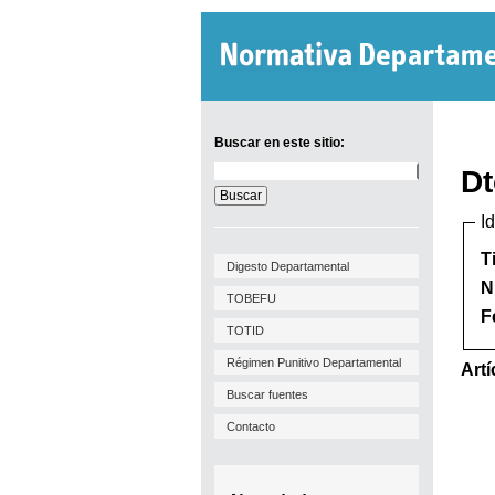
Buscar en este sitio:
Buscar
Dt
en
este
I
sitio:
T
Digesto Departamental
N
TOBEFU
F
TOTID
Régimen Punitivo Departamental
Artí
Buscar fuentes
Contacto