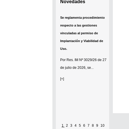
Novedades
Se reglamenta procedimiento
respecto a las gestiones
vinculadas al permiso de
Implantación y Viabilidad de
Uso.
Por
Res. IM Nº 3029/26
de 27
de julio de 2026, se...
[+]
1
2
3
4
5
6
7
8
9
10