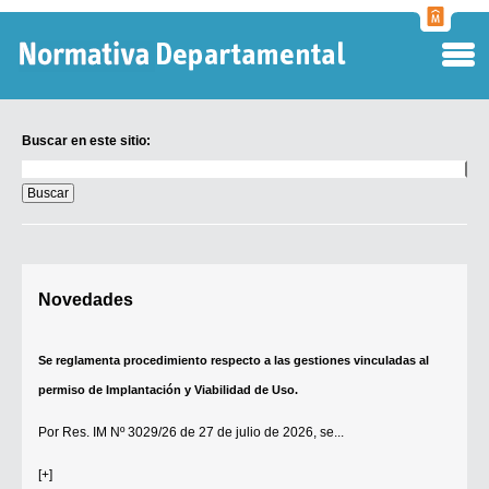
Normati
Departa
Buscar en este sitio:
Buscar
en
este
sitio:
Digesto Departamental
Novedades
TOBEFU
TOTID
Se reglamenta procedimiento respecto a las gestiones vinculadas al
Régimen Punitivo Departamental
permiso de Implantación y Viabilidad de Uso.
Buscar fuentes
Por
Res. IM Nº 3029/26
de 27 de julio de 2026, se...
Contacto
[+]