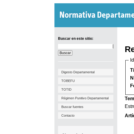
Buscar en este sitio:
Buscar
Re
en
este
I
sitio:
T
Digesto Departamental
N
TOBEFU
F
TOTID
Tem
Régimen Punitivo Departamental
Estr
Buscar fuentes
Artí
Contacto