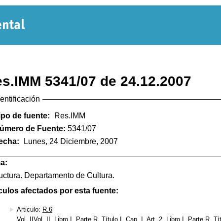
Normativa
Departamental
s.IMM 5341/07 de 24.12.2007
dentificación
ipo de fuente:
Res.IMM
úmero de Fuente:
5341/07
echa:
Lunes, 24 Diciembre, 2007
a:
uctura. Departamento de Cultura.
culos afectados por esta fuente:
Articulo:
R.6
Vol. IIVol. II, Libro I, Parte R, Título I, Cap. I, Art. 2, Libro I, Parte R, Tí