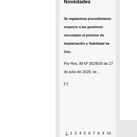
Novedades
Se reglamenta procedimiento
respecto a las gestiones
vinculadas al permiso de
Implantación y Viabilidad de
Uso.
Por
Res. IM Nº 3029/26
de 27
de julio de 2026, se...
[+]
1
2
3
4
5
6
7
8
9
10