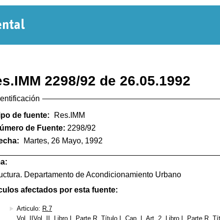
Normativa
Departamental
s.IMM 2298/92 de 26.05.1992
dentificación
ipo de fuente:
Res.IMM
úmero de Fuente:
2298/92
echa:
Martes, 26 Mayo, 1992
a:
uctura. Departamento de Acondicionamiento Urbano
culos afectados por esta fuente:
Articulo:
R.7
Vol. IIVol. II, Libro I, Parte R, Título I, Cap. I, Art. 2, Libro I, Parte R, Tí