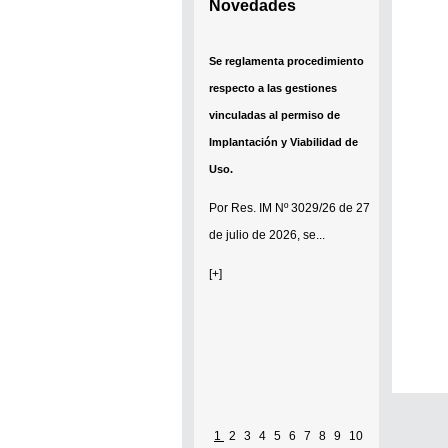
Novedades
Se reglamenta procedimiento
respecto a las gestiones
vinculadas al permiso de
Implantación y Viabilidad de
Uso.
Por
Res. IM Nº 3029/26
de 27
de julio de 2026, se...
[+]
1
2
3
4
5
6
7
8
9
10