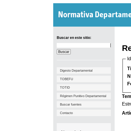
Buscar en este sitio:
Buscar
Re
en
este
I
sitio:
T
Digesto Departamental
N
TOBEFU
F
TOTID
Tem
Régimen Punitivo Departamental
Estr
Buscar fuentes
Artí
Contacto