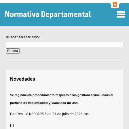
Normati
Departa
Buscar en este sitio:
Buscar
en
este
sitio:
Digesto Departamental
Novedades
TOBEFU
TOTID
Se reglamenta procedimiento respecto a las gestiones vinculadas al
Régimen Punitivo Departamental
permiso de Implantación y Viabilidad de Uso.
Buscar fuentes
Por
Res. IM Nº 3029/26
de 27 de julio de 2026, se...
Contacto
[+]