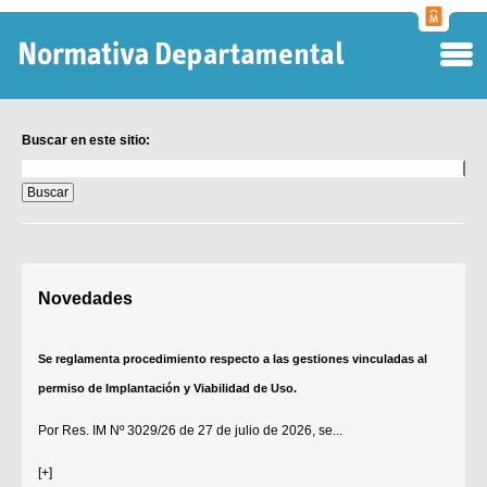
Normati
Departa
Buscar en este sitio:
Buscar
en
este
sitio:
Digesto Departamental
Novedades
TOBEFU
TOTID
Se reglamenta procedimiento respecto a las gestiones vinculadas al
Régimen Punitivo Departamental
permiso de Implantación y Viabilidad de Uso.
Buscar fuentes
Por
Res. IM Nº 3029/26
de 27 de julio de 2026, se...
Contacto
[+]