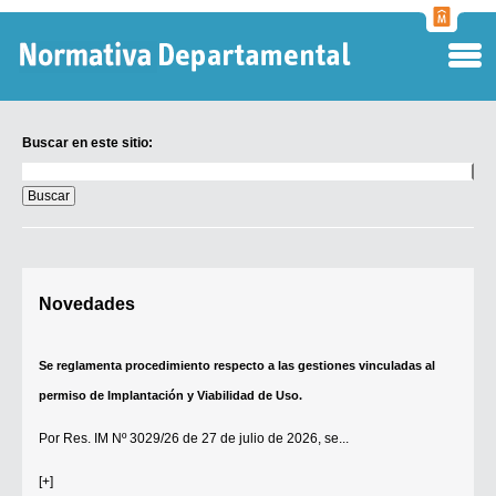
Normati
Departa
Buscar en este sitio:
Buscar
en
este
sitio:
Digesto Departamental
Novedades
TOBEFU
TOTID
Se reglamenta procedimiento respecto a las gestiones vinculadas al
Régimen Punitivo Departamental
permiso de Implantación y Viabilidad de Uso.
Buscar fuentes
Por
Res. IM Nº 3029/26
de 27 de julio de 2026, se...
Contacto
[+]