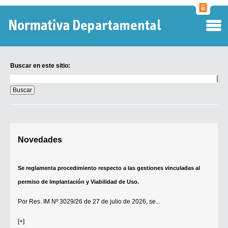
Normati
Departa
Buscar en este sitio:
Buscar
en
este
sitio:
Digesto Departamental
Novedades
TOBEFU
TOTID
Se reglamenta procedimiento respecto a las gestiones vinculadas al
Régimen Punitivo Departamental
permiso de Implantación y Viabilidad de Uso.
Buscar fuentes
Por
Res. IM Nº 3029/26
de 27 de julio de 2026, se...
Contacto
[+]