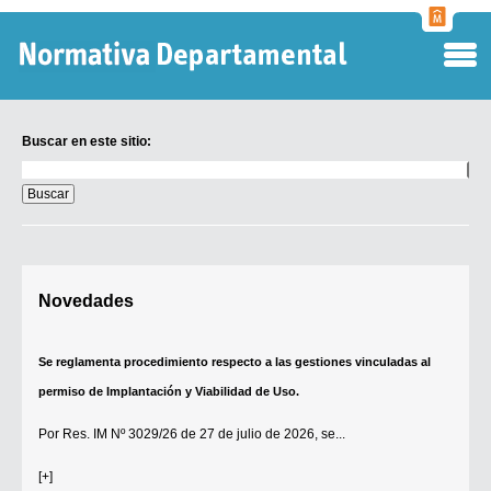
Normati
Departa
Buscar en este sitio:
Buscar
en
este
sitio:
Digesto Departamental
Novedades
TOBEFU
TOTID
Se reglamenta procedimiento respecto a las gestiones vinculadas al
Régimen Punitivo Departamental
permiso de Implantación y Viabilidad de Uso.
Buscar fuentes
Por
Res. IM Nº 3029/26
de 27 de julio de 2026, se...
Contacto
[+]