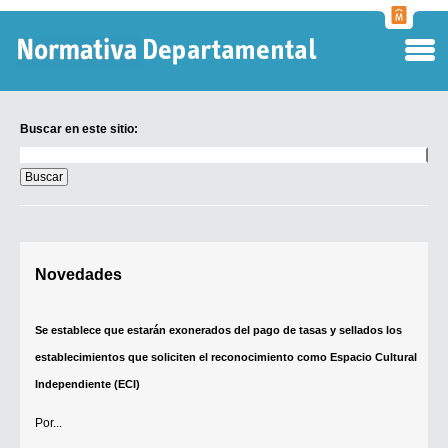
Normati
Departa
Buscar en este sitio:
Buscar
en
este
sitio:
Digesto Departamental
Novedades
TOBEFU
TOTID
Se establece que estarán exonerados del pago de tasas y sellados los
Régimen Punitivo Departamental
establecimientos que soliciten el reconocimiento como Espacio Cultural
Buscar fuentes
Independiente (ECI)
Contacto
Por...