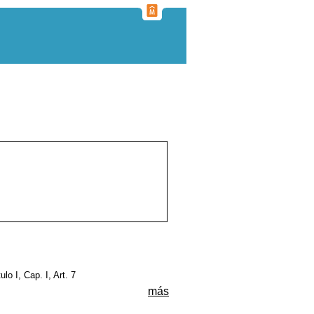
tulo I, Cap. I, Art. 7
más