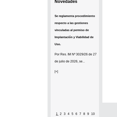
Novedades
Se reglamenta procedimiento
respecto a las gestiones
vinculadas al permiso de
Implantación y Viabilidad de
Uso.
Por
Res. IM Nº 3029/26
de 27
de julio de 2026, se...
[+]
1
2
3
4
5
6
7
8
9
10