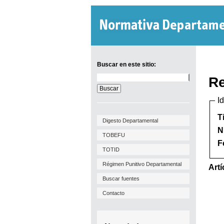
Buscar en este sitio:
Buscar
Re
en
este
I
sitio:
T
Digesto Departamental
N
TOBEFU
F
TOTID
Régimen Punitivo Departamental
Artí
Buscar fuentes
Contacto