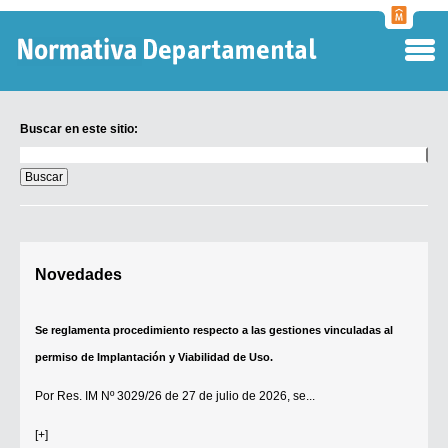
Normati
Departa
Buscar en este sitio:
Buscar
en
este
sitio:
Digesto Departamental
Novedades
TOBEFU
TOTID
Se reglamenta procedimiento respecto a las gestiones vinculadas al
Régimen Punitivo Departamental
permiso de Implantación y Viabilidad de Uso.
Buscar fuentes
Por
Res. IM Nº 3029/26
de 27 de julio de 2026, se...
Contacto
[+]