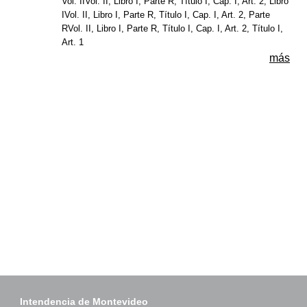
Vol. IIVol. II, Libro I, Parte R, Título I, Cap. I, Art. 2, Libro
IVol. II, Libro I, Parte R, Título I, Cap. I, Art. 2, Parte
RVol. II, Libro I, Parte R, Título I, Cap. I, Art. 2, Título I,
Art. 1
más
Intendencia de Montevideo