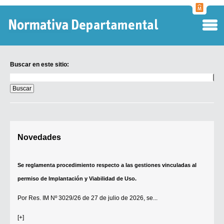
Normati
Departa
Buscar en este sitio:
Buscar
en
este
sitio:
Digesto Departamental
Novedades
TOBEFU
TOTID
Se reglamenta procedimiento respecto a las gestiones vinculadas al
Régimen Punitivo Departamental
permiso de Implantación y Viabilidad de Uso.
Buscar fuentes
Por
Res. IM Nº 3029/26
de 27 de julio de 2026, se...
Contacto
[+]