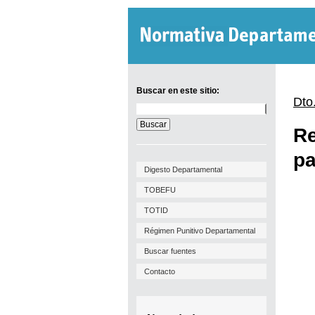
Buscar en este sitio:
Dto
Buscar
en
Re
este
sitio:
pa
Digesto Departamental
TOBEFU
TOTID
Régimen Punitivo Departamental
Buscar fuentes
Contacto