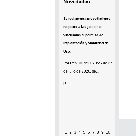
Novedades
Se reglamenta procedimiento
respecto a las gestiones
vinculadas al permiso de
Implantación y Viabilidad de
Uso.
Por
Res. IM Nº 3029/26
de 27
de julio de 2026, se...
[+]
1
2
3
4
5
6
7
8
9
10