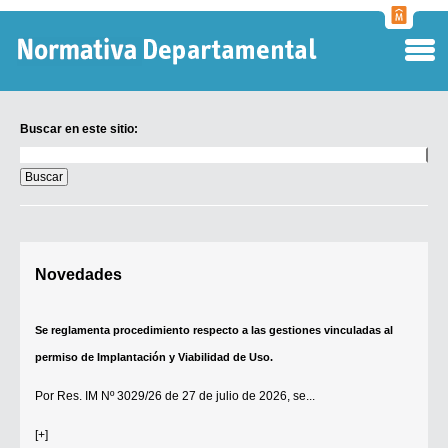
Normati
Departa
Buscar en este sitio:
Buscar
en
este
sitio:
Digesto Departamental
Novedades
TOBEFU
TOTID
Se reglamenta procedimiento respecto a las gestiones vinculadas al
Régimen Punitivo Departamental
permiso de Implantación y Viabilidad de Uso.
Buscar fuentes
Por
Res. IM Nº 3029/26
de 27 de julio de 2026, se...
Contacto
[+]