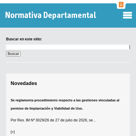
Normati
Departa
Buscar en este sitio:
Buscar
en
este
sitio:
Digesto Departamental
Novedades
TOBEFU
TOTID
Se reglamenta procedimiento respecto a las gestiones vinculadas al
Régimen Punitivo Departamental
permiso de Implantación y Viabilidad de Uso.
Buscar fuentes
Por
Res. IM Nº 3029/26
de 27 de julio de 2026, se...
Contacto
[+]