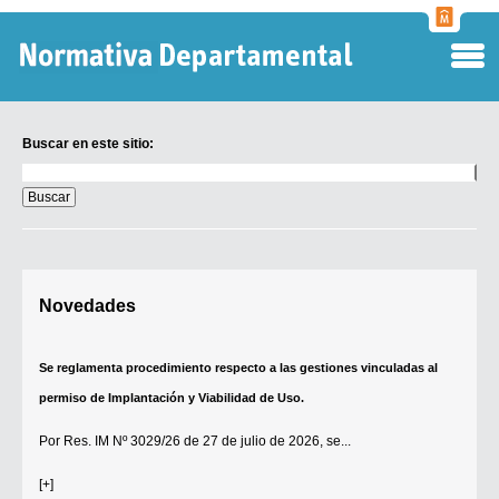
Normati
Departa
Buscar en este sitio:
Buscar
en
este
sitio:
Digesto Departamental
Novedades
TOBEFU
TOTID
Se reglamenta procedimiento respecto a las gestiones vinculadas al
Régimen Punitivo Departamental
permiso de Implantación y Viabilidad de Uso.
Buscar fuentes
Por
Res. IM Nº 3029/26
de 27 de julio de 2026, se...
Contacto
[+]