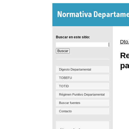
Buscar en este sitio:
Dto
Buscar
en
Re
este
sitio:
pa
Digesto Departamental
TOBEFU
TOTID
Régimen Punitivo Departamental
Buscar fuentes
Contacto