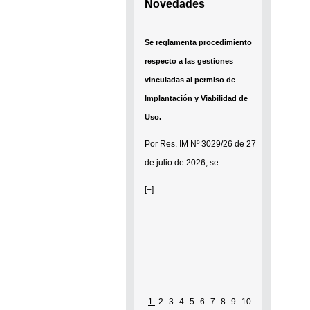
Novedades
Se reglamenta procedimiento
respecto a las gestiones
vinculadas al permiso de
Implantación y Viabilidad de
Uso.
Por
Res. IM Nº 3029/26
de 27
de julio de 2026, se...
[+]
1
2
3
4
5
6
7
8
9
10