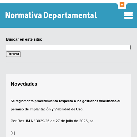
Normati
Departa
Buscar en este sitio:
Buscar
en
este
sitio:
Digesto Departamental
Novedades
TOBEFU
TOTID
Se reglamenta procedimiento respecto a las gestiones vinculadas al
Régimen Punitivo Departamental
permiso de Implantación y Viabilidad de Uso.
Buscar fuentes
Por
Res. IM Nº 3029/26
de 27 de julio de 2026, se...
Contacto
[+]