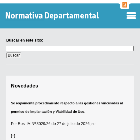
Normati
Departa
Buscar en este sitio:
Buscar
en
este
sitio:
Digesto Departamental
Novedades
TOBEFU
TOTID
Se reglamenta procedimiento respecto a las gestiones vinculadas al
Régimen Punitivo Departamental
permiso de Implantación y Viabilidad de Uso.
Buscar fuentes
Por
Res. IM Nº 3029/26
de 27 de julio de 2026, se...
Contacto
[+]