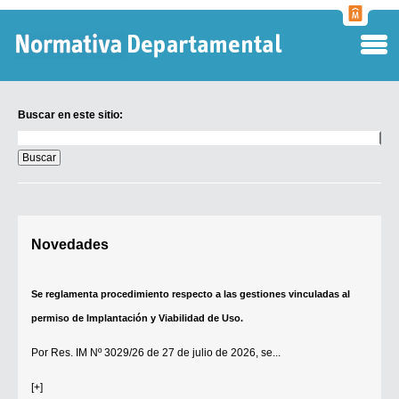
Normati
Departa
Buscar en este sitio:
Buscar
en
este
sitio:
Digesto Departamental
Novedades
TOBEFU
TOTID
Se reglamenta procedimiento respecto a las gestiones vinculadas al
Régimen Punitivo Departamental
permiso de Implantación y Viabilidad de Uso.
Buscar fuentes
Por
Res. IM Nº 3029/26
de 27 de julio de 2026, se...
Contacto
[+]