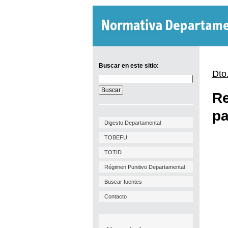
Buscar en este sitio:
Dto
Buscar
en
Re
este
sitio:
pa
Digesto Departamental
TOBEFU
TOTID
Régimen Punitivo Departamental
Buscar fuentes
Contacto