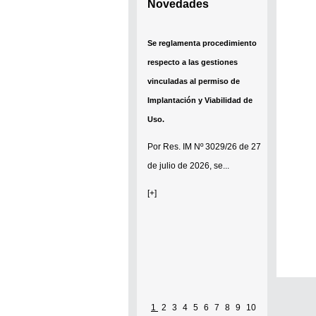
Novedades
Se reglamenta procedimiento
respecto a las gestiones
vinculadas al permiso de
Implantación y Viabilidad de
Uso.
Por
Res. IM Nº 3029/26
de 27
de julio de 2026, se...
[+]
1
2
3
4
5
6
7
8
9
10