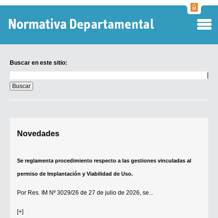
Normati
Departa
Buscar en este sitio:
Buscar
en
este
sitio:
Digesto Departamental
Novedades
TOBEFU
TOTID
Se reglamenta procedimiento respecto a las gestiones vinculadas al
Régimen Punitivo Departamental
permiso de Implantación y Viabilidad de Uso.
Buscar fuentes
Por
Res. IM Nº 3029/26
de 27 de julio de 2026, se...
Contacto
[+]