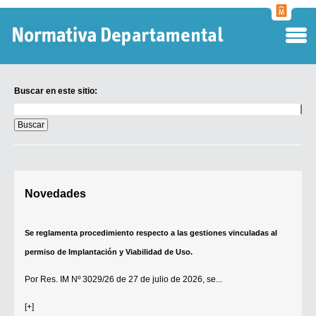
Normati
Departa
Buscar en este sitio:
Buscar
en
este
sitio:
Digesto Departamental
Novedades
TOBEFU
TOTID
Se reglamenta procedimiento respecto a las gestiones vinculadas al
Régimen Punitivo Departamental
permiso de Implantación y Viabilidad de Uso.
Buscar fuentes
Por
Res. IM Nº 3029/26
de 27 de julio de 2026, se...
Contacto
[+]