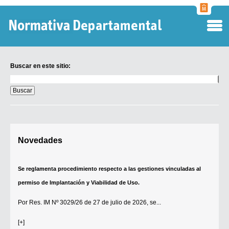
Normati
Departa
Buscar en este sitio:
Buscar
en
este
sitio:
Digesto Departamental
Novedades
TOBEFU
TOTID
Se reglamenta procedimiento respecto a las gestiones vinculadas al
Régimen Punitivo Departamental
permiso de Implantación y Viabilidad de Uso.
Buscar fuentes
Por
Res. IM Nº 3029/26
de 27 de julio de 2026, se...
Contacto
[+]